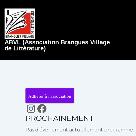
↓
passer
au
contenu
ME
principal
ABVL (Association Brangues Village
de Littérature)
Adhérer à l'association
Instagram
Facebook
PROCHAINEMENT
Pas d'événement actuellement programmé.